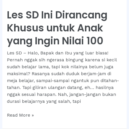
Solusi
Anak
Les SD Ini Dirancang
yang
Susah
Khusus untuk Anak
Fokus
Saat
yang Ingin Nilai 100
Belajar
Les SD – Halo, Bapak dan Ibu yang luar biasa!
Pernah nggak sih ngerasa bingung karena si kecil
sudah belajar lama, tapi kok nilainya belum juga
maksimal? Rasanya sudah duduk berjam-jam di
meja belajar, sampai-sampai ngantuk pun ditahan-
tahan. Tapi giliran ulangan datang, eh… hasilnya
nggak sesuai harapan. Nah, jangan-jangan bukan
durasi belajarnya yang salah, tapi
Les
Read More »
SD
Ini