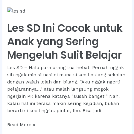
Dirancang
Khusus
untuk
Les SD Ini Cocok untuk
Anak
yang
Anak yang Sering
Ingin
Nilai
Mengeluh Sulit Belajar
100
Les SD – Halo para orang tua hebat! Pernah nggak
sih ngalamin situasi di mana si kecil pulang sekolah
dengan wajah lelah dan bilang, “Aku nggak ngerti
pelajarannya…” atau malah langsung mogok
ngerjain PR karena katanya “susah banget!” Nah,
kalau hal ini terasa makin sering kejadian, bukan
berarti si kecil nggak pintar, lho. Bisa jadi
Les
Read More »
SD