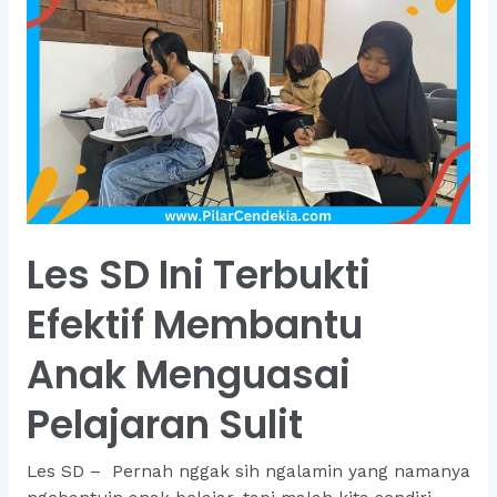
Ini
Dijamin
Bikin
Anak
Ketagihan
Belajar!
Les SD Ini Terbukti
Efektif Membantu
Anak Menguasai
Pelajaran Sulit
Les SD – Pernah nggak sih ngalamin yang namanya