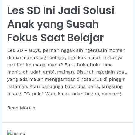
Terbaik
Les SD Ini Jadi Solusi
untuk
Bimbingan
Anak yang Susah
Anak
Anda
Fokus Saat Belajar
Les SD – Guys, pernah nggak sih ngerasain momen
di mana anak lagi belajar, tapi kok malah matanya
lari-lari ke mana-mana? Baru buka buku lima
menit, eh udah ambil mainan. Disuruh ngerjain soal,
yang ada malah menggambar dinosaurus di pinggir
halaman. Atau baru juga baca dua baris, langsung
bilang, “Capek!” Wah, kalau udah begini, memang
Les
Read More »
SD
Ini
Jadi