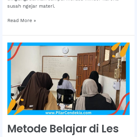
susah ngejar materi.
Orang
Read More »
Tua
Tenang,
Anak
Senang
Berkat
Les
SD
Ini
Metode Belajar di Les