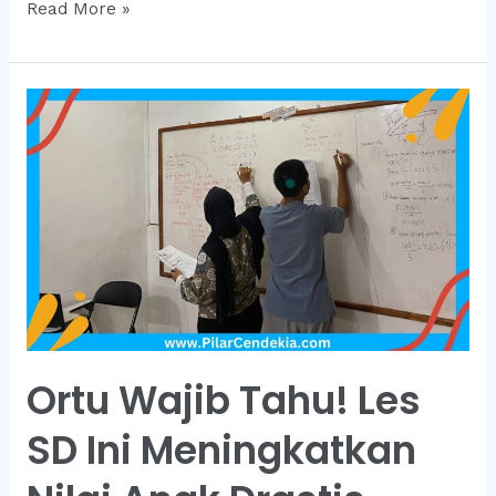
Rahasia
Read More »
Anak
Juara
Olimpiade
Dimulai
dari
Les
SD
Ini
Ortu Wajib Tahu! Les
SD Ini Meningkatkan