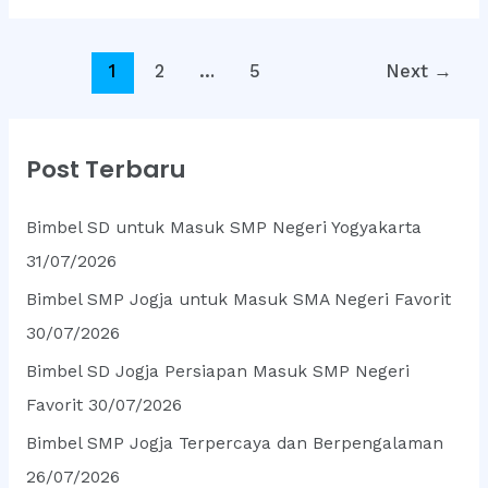
Ini
Cocok
Post
untuk
1
2
…
5
Next
→
pagination
Anak
yang
Sering
Post Terbaru
Mengeluh
Sulit
Belajar
Bimbel SD untuk Masuk SMP Negeri Yogyakarta
31/07/2026
Bimbel SMP Jogja untuk Masuk SMA Negeri Favorit
30/07/2026
Bimbel SD Jogja Persiapan Masuk SMP Negeri
Favorit
30/07/2026
Bimbel SMP Jogja Terpercaya dan Berpengalaman
26/07/2026