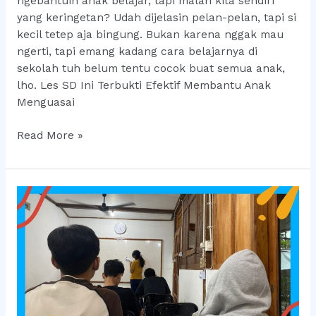
ngebantuin anak belajar, tapi malah kita sendiri
yang keringetan? Udah dijelasin pelan-pelan, tapi si
kecil tetep aja bingung. Bukan karena nggak mau
ngerti, tapi emang kadang cara belajarnya di
sekolah tuh belum tentu cocok buat semua anak,
lho. Les SD Ini Terbukti Efektif Membantu Anak
Menguasai
Les
Read More »
SD
Ini
Terbukti
Efektif
Membantu
Anak
Menguasai
Pelajaran
Sulit