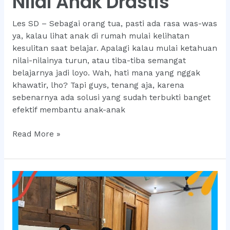
Nilai Anak Drastis
Les SD – Sebagai orang tua, pasti ada rasa was-was
ya, kalau lihat anak di rumah mulai kelihatan
kesulitan saat belajar. Apalagi kalau mulai ketahuan
nilai-nilainya turun, atau tiba-tiba semangat
belajarnya jadi loyo. Wah, hati mana yang nggak
khawatir, lho? Tapi guys, tenang aja, karena
sebenarnya ada solusi yang sudah terbukti banget
efektif membantu anak-anak
Ortu
Read More »
Wajib
Tahu!
Les
SD
Ini
Meningkatkan
Nilai