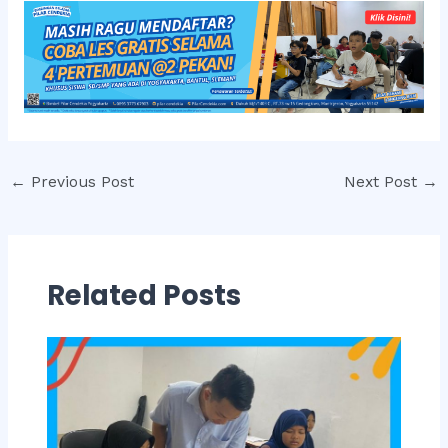
Post
←
Previous Post
Next Post
→
navigation
Related Posts