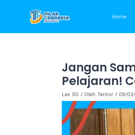
Skip
to
Home
content
Jangan Samp
Pelajaran! C
Les SD
/ Oleh
Tentor
/
09/03