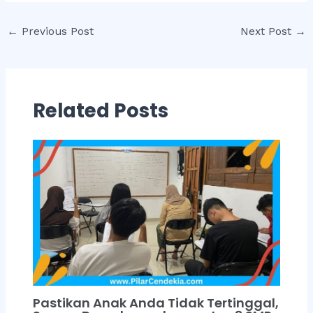
Post
←
Previous Post
Next Post
→
navigation
Related Posts
Pastikan Anak Anda Tidak Tertinggal,