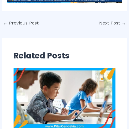
Post
←
Previous Post
Next Post
→
navigation
Related Posts