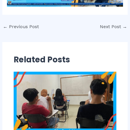
Post
←
Previous Post
Next Post
→
navigation
Related Posts