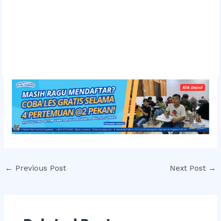
Post
←
Previous Post
Next Post
→
navigation