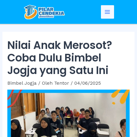
Skip
to
Main
content
Menu
Nilai Anak Merosot?
Coba Dulu Bimbel
Jogja yang Satu Ini
Bimbel Jogja
/ Oleh
Tentor
/
04/06/2025