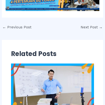
Post
←
Previous Post
Next Post
→
navigation
Related Posts