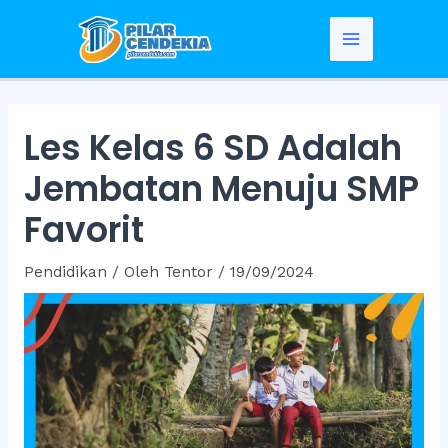
Skip
to
Main
content
Menu
Les Kelas 6 SD Adalah
Jembatan Menuju SMP
Favorit
Pendidikan
/ Oleh
Tentor
/
19/09/2024