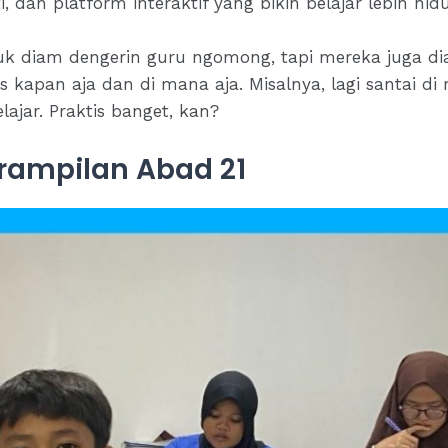
, dan platform interaktif yang bikin belajar lebih hid
k diam dengerin guru ngomong, tapi mereka juga diaj
es kapan aja dan di mana aja. Misalnya, lagi santai d
elajar. Praktis banget, kan?
rampilan Abad 21