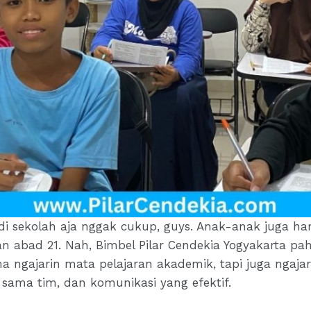
di sekolah aja nggak cukup, guys. Anak-anak juga ha
n abad 21. Nah, Bimbel Pilar Cendekia Yogyakarta pah
gajarin mata pelajaran akademik, tapi juga ngajarin 
sama tim, dan komunikasi yang efektif.