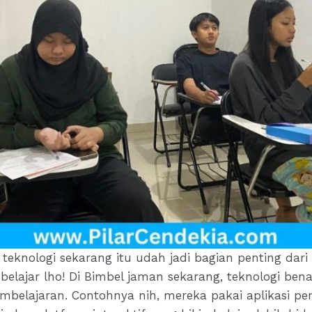
 teknologi sekarang itu udah jadi bagian penting dar
 belajar lho! Di Bimbel jaman sekarang, teknologi be
elajaran. Contohnya nih, mereka pakai aplikasi pen