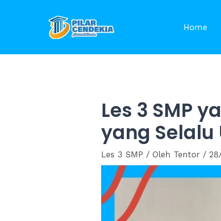
Skip
to
Home
content
Les 3 SMP y
yang Selalu
Les 3 SMP
/ Oleh
Tentor
/
28