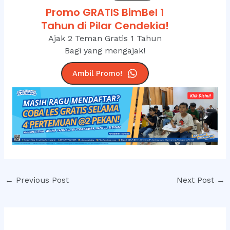
Promo GRATIS BimBel 1
Tahun di Pilar Cendekia!
Ajak 2 Teman Gratis 1 Tahun
Bagi yang mengajak!
Ambil Promo!
Post
←
Previous Post
Next Post
→
navigation