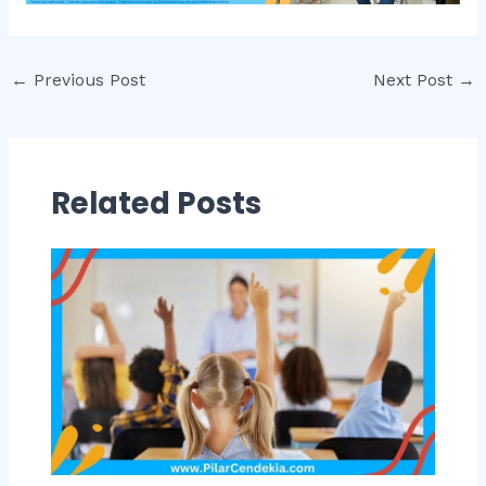
Post
←
Previous Post
Next Post
→
navigation
Related Posts