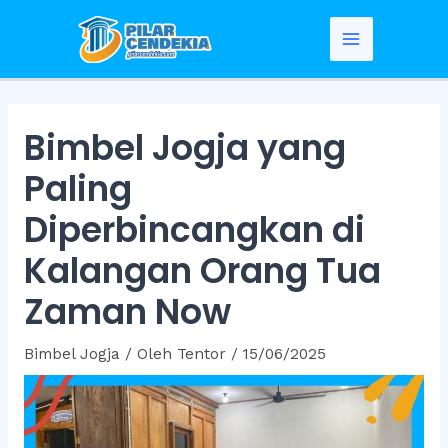
Skip
to
Main
content
Menu
Bimbel Jogja yang
Paling
Diperbincangkan di
Kalangan Orang Tua
Zaman Now
Bimbel Jogja
/ Oleh
Tentor
/
15/06/2025