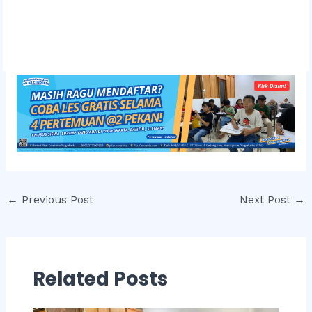
Post
←
Previous Post
Next Post
→
navigation
Related Posts