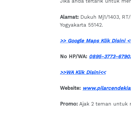
Jika anda tertarik untuk men
Alamat:
Dukuh Mj1/1403, RT/R
Yogyakarta 55142.
>> Google Maps Klik Disini <
No HP/WA:
0895-3773-6790
>>WA Klik Disini<
<
Website:
www.pilarcendekia
Promo:
Ajak 2 teman untuk 