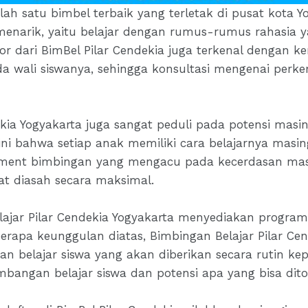
ah satu bimbel terbaik yang terletak di pusat kota Yo
enarik, yaitu belajar dengan rumus-rumus rahasia ya
r dari BimBel Pilar Cendekia juga terkenal dengan 
ada wali siswanya, sehingga konsultasi mengenai perk
dekia Yogyakarta juga sangat peduli pada potensi mas
ini bahwa setiap anak memiliki cara belajarnya masin
tment bimbingan yang mengacu pada kecerdasan masi
pat diasah secara maksimal.
elajar Pilar Cendekia Yogyakarta menyediakan program
berapa keunggulan diatas, Bimbingan Belajar Pilar C
n belajar siswa yang akan diberikan secara rutin ke
mbangan belajar siswa dan potensi apa yang bisa dito