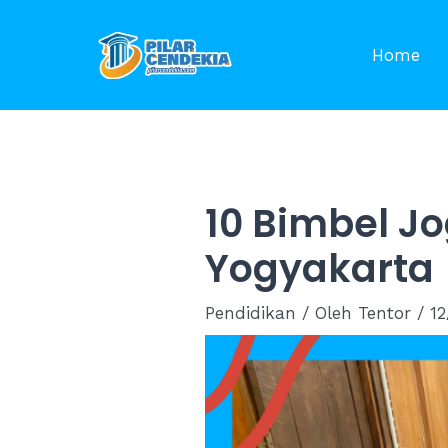
Skip
to
Home
content
10 Bimbel Jo
Yogyakarta
Pendidikan
/ Oleh
Tentor
/
12