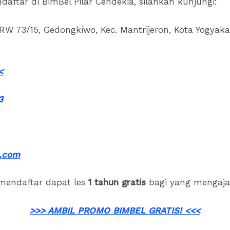
daftar di BimBel Pilar Cendekia, silahkan kunjungi:
W 73/15, Gedongkiwo, Kec. Mantrijeron, Kota Yogyaka
<
3
.co
m
mendaftar dapat les
1 tahun gratis
bagi yang mengajak
>>> AMBIL PROMO BIMBEL GRATIS! <<<