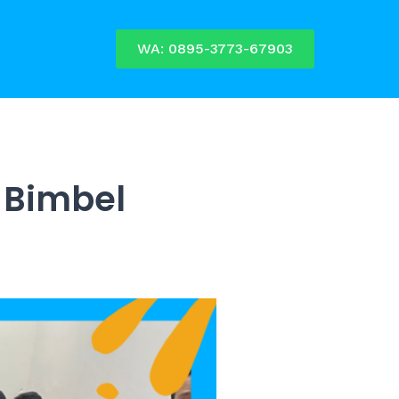
WA: 0895-3773-67903
s Bimbel