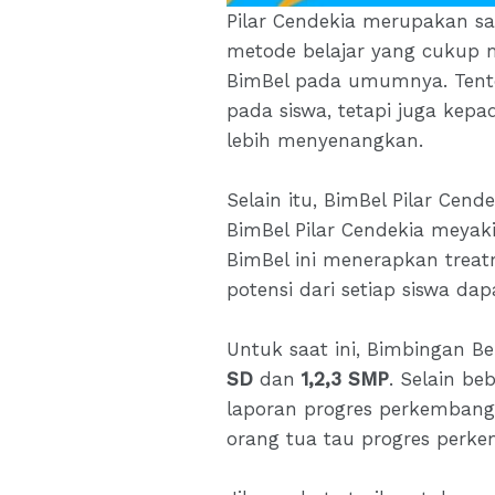
Pilar Cendekia merupakan sal
metode belajar yang cukup m
BimBel pada umumnya. Tento
pada siswa, tetapi juga kep
lebih menyenangkan.
Selain itu, BimBel Pilar Cen
BimBel Pilar Cendekia meyak
BimBel ini menerapkan trea
potensi dari setiap siswa da
Untuk saat ini, Bimbingan B
SD
dan
1,2,3 SMP
. Selain be
laporan progres perkembanga
orang tua tau progres perke