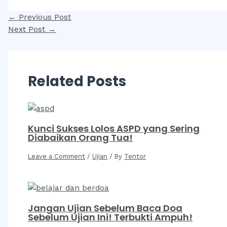
Post
←
Previous Post
navigation
Next Post
→
Related Posts
Kunci Sukses Lolos ASPD yang Sering
Diabaikan Orang Tua!
Leave a Comment
/
Ujian
/ By
Tentor
Jangan Ujian Sebelum Baca Doa
Sebelum Ujian Ini! Terbukti Ampuh!