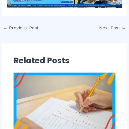
Post
←
Previous Post
Next Post
→
navigation
Related Posts