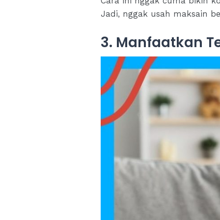
Cara ini nggak cuma bikin ko
Jadi, nggak usah maksain bel
3. Manfaatkan Te