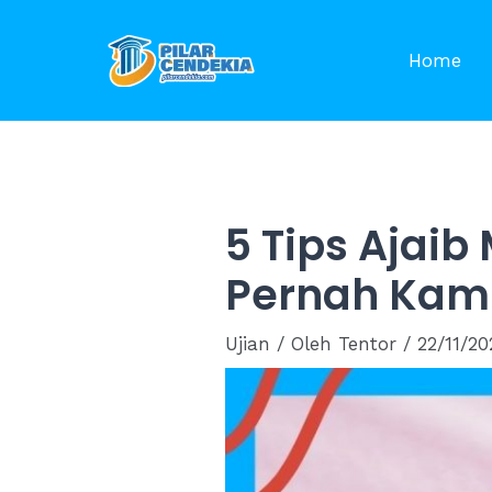
Skip
to
Home
content
5 Tips Ajai
Pernah Kam
Ujian
/ Oleh
Tentor
/
22/11/20