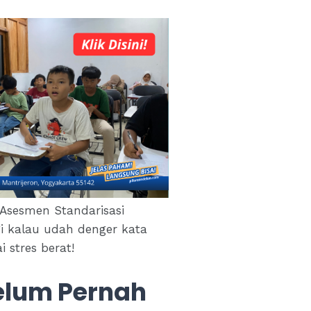
u Asesmen Standarisasi
agi kalau udah denger kata
 stres berat!
elum Pernah