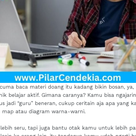
g cuma baca materi doang itu kadang bikin bosan, ya
ik belajar aktif. Gimana caranya? Kamu bisa ngajari
 jadi “guru” beneran, cukup ceritain aja apa yang k
nd map atau diagram warna-warni.
r lebih seru, tapi juga bantu otak kamu untuk lebih
jelasin ke orang lain, itu tandanya kamu udah ngerti b