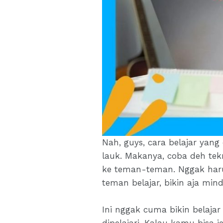
Nah, guys, cara belajar yan
lauk. Makanya, coba deh tekn
ke teman-teman. Nggak harus
teman belajar, bikin aja mi
Ini nggak cuma bikin belaja
dipelajari. Kalau kamu bisa 