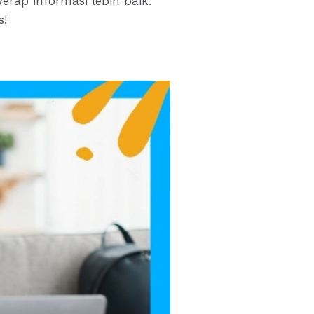
erap informasi lebih baik.
s!