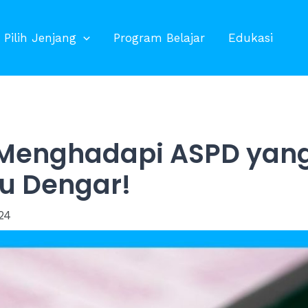
Pilih Jenjang
Program Belajar
Edukasi
b Menghadapi ASPD yan
u Dengar!
24