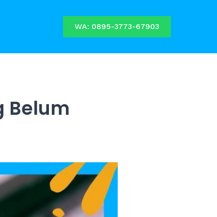
WA: 0895-3773-67903
g Belum